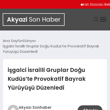
İran Sözcüsü Bekayi İ
Akyazi
Son Haber
GÜNDEM
Ana Sayfa
Dünya
İşgalci İsrailli Gruplar Doğu Kudüs’te Provokatif Bayrak
SIYASET
Yürüyüşü Düzenledi
DÜNYA
İşgalci İsrailli Gruplar Doğu
EKONOMI
Kudüs’te Provokatif Bayrak
Yürüyüşü Düzenledi
SPOR
TEKNOLOJI
Akyazı Sonhaber