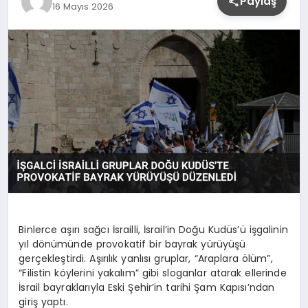
Paylaş
16 Mayıs 2026
YAŞAM
Binlerce aşırı sağcı İsrailli, İsrail’in Doğu Kudüs’ü işgalinin
yıl dönümünde provokatif bir bayrak yürüyüşü
gerçekleştirdi. Aşırılık yanlısı gruplar, “Araplara ölüm”,
“Filistin köylerini yakalım” gibi sloganlar atarak ellerinde
İsrail bayraklarıyla Eski Şehir’in tarihi Şam Kapısı’ndan
giriş yaptı.