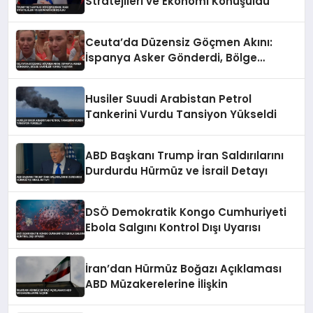
Stratejileri ve Ekonomi Konuşuldu
Ceuta’da Düzensiz Göçmen Akını:
İspanya Asker Gönderdi, Bölge
Sakinleri Korku Yaşıyor
Husiler Suudi Arabistan Petrol
Tankerini Vurdu Tansiyon Yükseldi
ABD Başkanı Trump İran Saldırılarını
Durdurdu Hürmüz ve İsrail Detayı
DSÖ Demokratik Kongo Cumhuriyeti
Ebola Salgını Kontrol Dışı Uyarısı
İran’dan Hürmüz Boğazı Açıklaması
ABD Müzakerelerine İlişkin