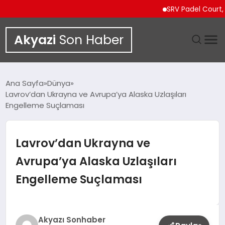
SRV Padel Court, Türkiy
Akyazi
Son Haber
GÜNDEM
Ana Sayfa
Dünya
Lavrov’dan Ukrayna ve Avrupa’ya Alaska Uzlaşıları
SIYASET
Engelleme Suçlaması
DÜNYA
Lavrov’dan Ukrayna ve
EKONOMI
Avrupa’ya Alaska Uzlaşıları
Engelleme Suçlaması
SPOR
TEKNOLOJI
Akyazı Sonhaber