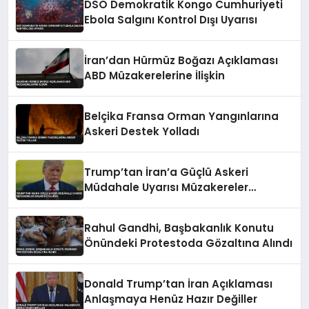
DSÖ Demokratik Kongo Cumhuriyeti
Ebola Salgını Kontrol Dışı Uyarısı
İran’dan Hürmüz Boğazı Açıklaması
ABD Müzakerelerine İlişkin
Belçika Fransa Orman Yangınlarına
Askeri Destek Yolladı
Trump’tan İran’a Güçlü Askeri
Müdahale Uyarısı Müzakereler
Başarısız Olursa
Rahul Gandhi, Başbakanlık Konutu
Önündeki Protestoda Gözaltına Alındı
Donald Trump’tan İran Açıklaması
Anlaşmaya Henüz Hazır Değiller