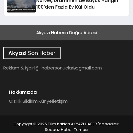
Norveç Drammen’de Büyük Yangın
100’den Fazla Ev Kül Oldu
Akyazı Haberin Doğru Adresi
Akyazi
Son Haber
Reklam & İşbirliği:
habersonuclari@gmail.com
Hakkımızda
Gizlilik Bildirimi
Künye
İletişim
Copyright © 2025 Tüm hakları AKYAZI HABER 'de saklıdır.
Seobaz Haber Teması