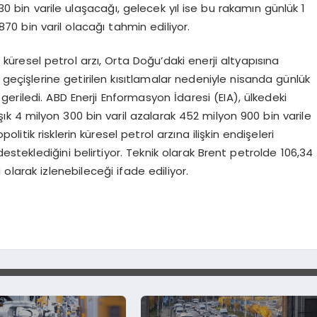
330 bin varile ulaşacağı, gelecek yıl ise bu rakamın günlük 1
870 bin varil olacağı tahmin ediliyor.
se küresel petrol arzı, Orta Doğu’daki enerji altyapısına
 geçişlerine getirilen kısıtlamalar nedeniyle nisanda günlük
 geriledi. ABD Enerji Enformasyon İdaresi (EIA), ülkedeki
ık 4 milyon 300 bin varil azalarak 452 milyon 900 bin varile
olitik risklerin küresel petrol arzına ilişkin endişeleri
desteklediğini belirtiyor. Teknik olarak Brent petrolde 106,34
 olarak izlenebileceği ifade ediliyor.