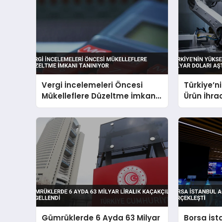
Vergi İncelemeleri Öncesi
Türkiye’ni
Mükelleflere Düzeltme İmkanı
Ürün İhrac
Tanınıyor
Aştı
Gümrüklerde 6 Ayda 63 Milyar
Borsa İsta