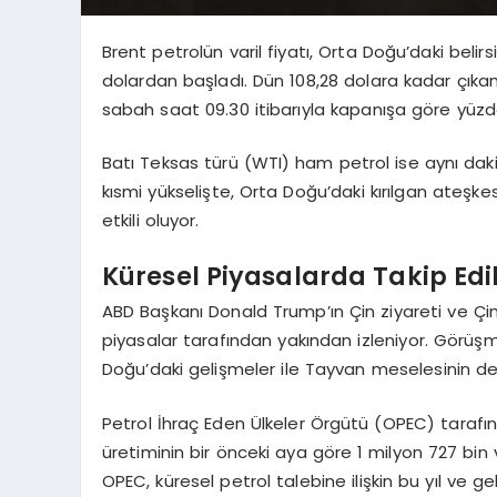
Brent petrolün varil fiyatı, Orta Doğu’daki belirsi
dolardan başladı. Dün 108,28 dolara kadar çık
sabah saat 09.30 itibarıyla kapanışa göre yüzde 
Batı Teksas türü (WTI) ham petrol ise aynı dakik
kısmi yükselişte, Orta Doğu’daki kırılgan ateşke
etkili oluyor.
Küresel Piyasalarda Takip Edi
ABD Başkanı Donald Trump’ın Çin ziyareti ve Çin
piyasalar tarafından yakından izleniyor. Görüşm
Doğu’daki gelişmeler ile Tayvan meselesinin de 
Petrol İhraç Eden Ülkeler Örgütü (OPEC) taraf
üretiminin bir önceki aya göre 1 milyon 727 bin v
OPEC, küresel petrol talebine ilişkin bu yıl ve ge