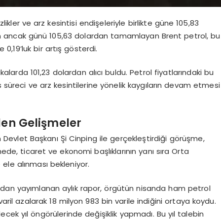
zlikler ve arz kesintisi endişeleriyle birlikte güne 105,83
an ancak günü 105,63 dolardan tamamlayan Brent petrol, bu
0,19’luk bir artış gösterdi.
alarda 101,23 dolardan alıcı buldu. Petrol fiyatlarındaki bu
s süreci ve arz kesintilerine yönelik kaygıların devam etmesi
len Gelişmeler
 Devlet Başkanı Şi Cinping ile gerçekleştirdiği görüşme,
ede, ticaret ve ekonomi başlıklarının yanı sıra Orta
ele alınması bekleniyor.
ından yayımlanan aylık rapor, örgütün nisanda ham petrol
aril azalarak 18 milyon 983 bin varile indiğini ortaya koydu.
lecek yıl öngörülerinde değişiklik yapmadı. Bu yıl talebin