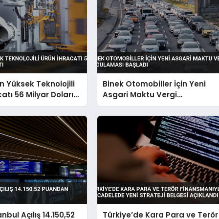
n Yüksek Teknolojili
Binek Otomobiller İçin Yeni
atı 56 Milyar Doları
Asgari Maktu Vergi
Uygulaması Başladı
nbul Açılış 14.150,52
Türkiye’de Kara Para ve Terör