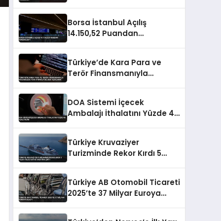
Engellendi
Borsa İstanbul Açılış
14.150,52 Puandan
Gerçekleşti
Türkiye’de Kara Para ve
Terör Finansmanıyla
Mücadelede Yeni Strateji
Belgesi Açıklandı
DOA Sistemi İçecek
Ambalajı İthalatını Yüzde 40
Azaltacak
Türkiye Kruvaziyer
Turizminde Rekor Kırdı 5
Yılda Yolcu Sayısı 3 Katına
Çıktı
Türkiye AB Otomobil Ticareti
2025’te 37 Milyar Euroya
Ulaştı