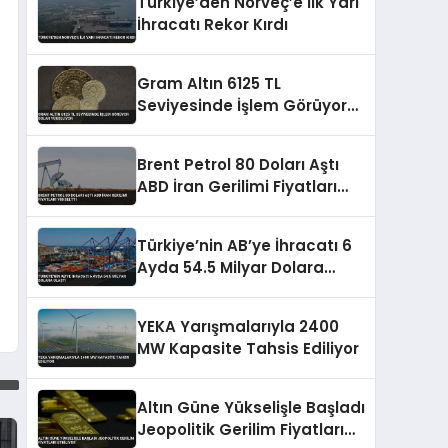
Türkiye’den Norveç’e İlk Yarı
İhracatı Rekor Kırdı
Gram Altın 6125 TL
Seviyesinde İşlem Görüyor
Dolar Yükseliyor
Brent Petrol 80 Doları Aştı
ABD İran Gerilimi Fiyatları
Yükseltti
Türkiye’nin AB’ye İhracatı 6
Ayda 54.5 Milyar Dolara
Ulaştı
YEKA Yarışmalarıyla 2400
MW Kapasite Tahsis Ediliyor
Altın Güne Yükselişle Başladı
Jeopolitik Gerilim Fiyatları