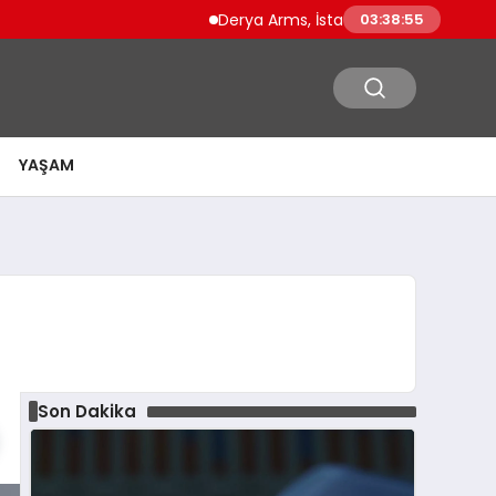
Derya Arms, İstanbul Prohunt 2026’da yeni 
03:38:56
YAŞAM
Son Dakika