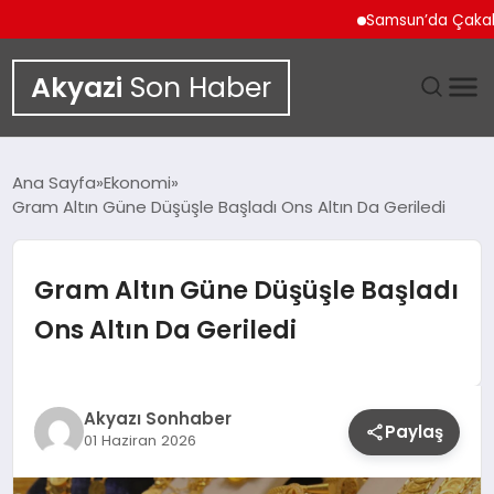
Samsun’da Çakallı Men
Akyazi
Son Haber
GÜNDEM
Ana Sayfa
Ekonomi
Gram Altın Güne Düşüşle Başladı Ons Altın Da Geriledi
SIYASET
DÜNYA
Gram Altın Güne Düşüşle Başladı
Ons Altın Da Geriledi
EKONOMI
SPOR
Akyazı Sonhaber
Paylaş
01 Haziran 2026
TEKNOLOJI