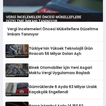
Vergi İncelemeleri Öncesi Mükelleflere Düzeltme
İmkanı Tanınıyor
Türkiye’nin Yüksek Teknolojili Ürün
İhracatı 56 Milyar Doları Aştı
Binek Otomobiller İçin Yeni Asgari
Maktu Vergi Uygulaması Başladı
Gümrüklerde 6 Ayda 63 Milyar Liralık
Kaçakçılık Engellendi
Borsa İstanbul Açılış 14.150,52