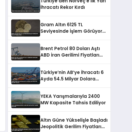
Türkiye’den Norveç’e İlk Yarı
İhracatı Rekor Kırdı
Gram Altın 6125 TL
Seviyesinde İşlem Görüyor
Dolar Yükseliyor
Brent Petrol 80 Doları Aştı
ABD İran Gerilimi Fiyatları
Yükseltti
Türkiye’nin AB’ye İhracatı 6
Ayda 54.5 Milyar Dolara
Ulaştı
YEKA Yarışmalarıyla 2400
MW Kapasite Tahsis Ediliyor
Altın Güne Yükselişle Başladı
Jeopolitik Gerilim Fiyatları