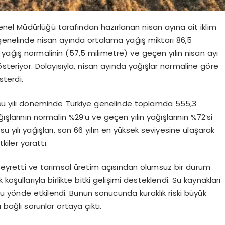
el Müdürlüğü tarafından hazırlanan nisan ayına ait iklim
 genelinde nisan ayında ortalama yağış miktarı 86,5
 yağış normalinin (57,5 milimetre) ve geçen yılın nisan ayı
steriyor. Dolayısıyla, nisan ayında yağışlar normaline göre
sterdi.
k su yılı döneminde Türkiye genelinde toplamda 555,3
ğışlarının normalin %29’u ve geçen yılın yağışlarının %72’si
 yılı yağışları, son 66 yılın en yüksek seviyesine ulaşarak
iler yarattı.
 seyretti ve tarımsal üretim açısından olumsuz bir durum
oşullarıyla birlikte bitki gelişimi desteklendi. Su kaynakları
u yönde etkilendi. Bunun sonucunda kuraklık riski büyük
 bağlı sorunlar ortaya çıktı.