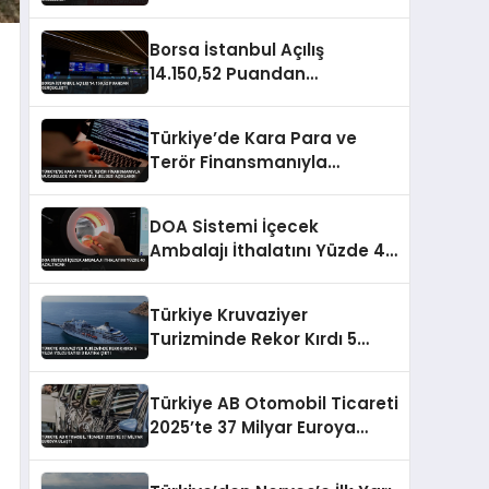
Engellendi
Borsa İstanbul Açılış
14.150,52 Puandan
Gerçekleşti
Türkiye’de Kara Para ve
Terör Finansmanıyla
Mücadelede Yeni Strateji
Belgesi Açıklandı
DOA Sistemi İçecek
Ambalajı İthalatını Yüzde 40
Azaltacak
Türkiye Kruvaziyer
Turizminde Rekor Kırdı 5
Yılda Yolcu Sayısı 3 Katına
Çıktı
Türkiye AB Otomobil Ticareti
2025’te 37 Milyar Euroya
Ulaştı