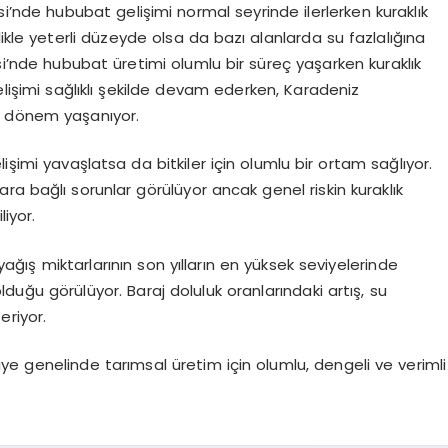
’nde hububat gelişimi normal seyrinde ilerlerken kuraklık
ikle yeterli düzeyde olsa da bazı alanlarda su fazlalığına
si’nde hububat üretimi olumlu bir süreç yaşarken kuraklık
elişimi sağlıklı şekilde devam ederken, Karadeniz
ir dönem yaşanıyor.
işimi yavaşlatsa da bitkiler için olumlu bir ortam sağlıyor.
ra bağlı sorunlar görülüyor ancak genel riskin kuraklık
liyor.
 yağış miktarlarının son yılların en yüksek seviyelerinde
lduğu görülüyor. Baraj doluluk oranlarındaki artış, su
eriyor.
e genelinde tarımsal üretim için olumlu, dengeli ve verimli