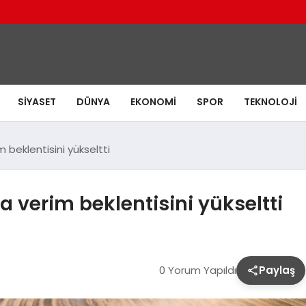
SIYASET
DÜNYA
EKONOMI
SPOR
TEKNOLOJI
 beklentisini yükseltti
a verim beklentisini yükseltti
0 Yorum Yapıldı
Paylaş