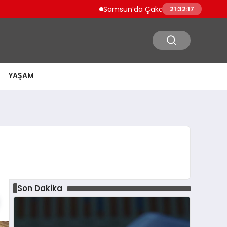
Samsun’da Çakallı Menemeni Nerede Yeni
21:32:18
YAŞAM
Son Dakika