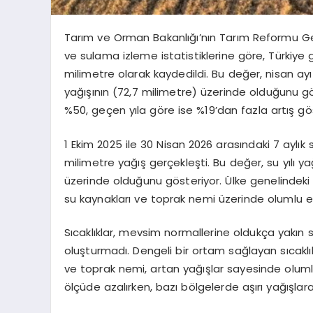
Tarım ve Orman Bakanlığı’nın Tarım Reformu Gen
ve sulama izleme istatistiklerine göre, Türkiye
milimetre olarak kaydedildi. Bu değer, nisan ayı
yağışının (72,7 milimetre) üzerinde olduğunu gö
%50, geçen yıla göre ise %19’dan fazla artış gö
1 Ekim 2025 ile 30 Nisan 2026 arasındaki 7 aylı
milimetre yağış gerçekleşti. Bu değer, su yılı ya
üzerinde olduğunu gösteriyor. Ülke genelindeki su
su kaynakları ve toprak nemi üzerinde olumlu etk
Sıcaklıklar, mevsim normallerine oldukça yakın
oluşturmadı. Dengeli bir ortam sağlayan sıcaklık k
ve toprak nemi, artan yağışlar sayesinde oluml
ölçüde azalırken, bazı bölgelerde aşırı yağışlara