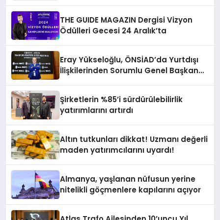
Yayında
THE GUIDE MAGAZIN Dergisi Vizyon
Ödülleri Gecesi 24 Aralık’ta
Eray Yükseloğlu, ÖNSİAD’da Yurtdışı
İlişkilerinden Sorumlu Genel Başkan
Yardımcısı Oldu
Şirketlerin %85’i sürdürülebilirlik
yatırımlarını artırdı
Altın tutkunları dikkat! Uzmanı değerli
maden yatırımcılarını uyardı!
Almanya, yaşlanan nüfusun yerine
nitelikli göçmenlere kapılarını açıyor
Atlas Trafo Ailesinden 10’uncu Yıl