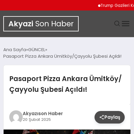
Trump Gazileri Kamyon
Akyazi
Son Haber
GÜNDEM
Ana Sayfa
GÜNCEL
Pasaport Pizza Ankara Ümitköy/Çayyolu Şubesi Açıldı!
SIYASET
DÜNYA
Pasaport Pizza Ankara Ümitköy/
Çayyolu Şubesi Açıldı!
EKONOMI
SPOR
Akyazıson Haber
Paylaş
20 Şubat 2025
TEKNOLOJI