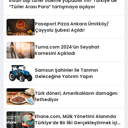
İnsan dışı türler ödeme yapabilir mi? Türkiye’de
“Türler Arası Para” tartışmaya açılıyor
Pasaport Pizza Ankara Ümitköy/
Çayyolu Şubesi Açıldı!
Turna.com 2024’ün Seyahat
Karnesini Açıkladı
Samsun Şahinler ile Tarımın
Geleceğine Yatırım Yapın
Türk döneri, Amerikalıların damağını
fethediyor
Ehane.com, Mülk Yönetimi Alanında
Türkiye’de Bir İlki Gerçekleştirmek İçin