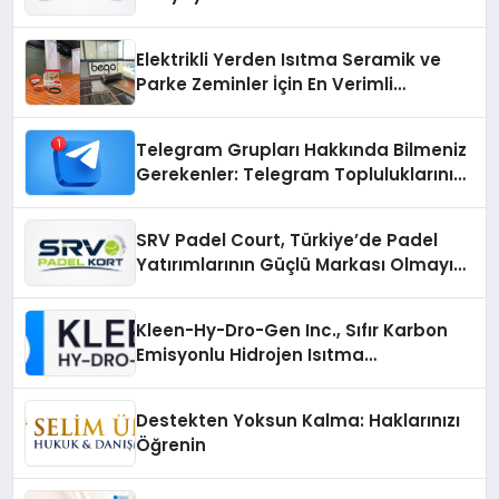
Üretiminde Güvenin Adresi
Elektrikli Yerden Isıtma Seramik ve
Parke Zeminler İçin En Verimli
Çözümler
Telegram Grupları Hakkında Bilmeniz
Gerekenler: Telegram Topluluklarını
Daha Hızlı Karşılaştırın
SRV Padel Court, Türkiye’de Padel
Yatırımlarının Güçlü Markası Olmayı
Sürdürüyor
Kleen-Hy-Dro-Gen Inc., Sıfır Karbon
Emisyonlu Hidrojen Isıtma
Teknolojisinde ISO ve TSSA
Düzenleyici Onaylarını Aldı
Destekten Yoksun Kalma: Haklarınızı
Öğrenin