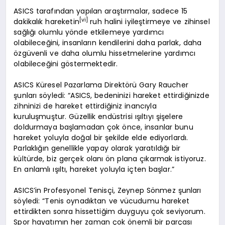
ASICS tarafından yapılan araştırmalar, sadece 15
[vi]
dakikalık hareketin
ruh halini iyileştirmeye ve zihinsel
sağlığı olumlu yönde etkilemeye yardımcı
olabileceğini, insanların kendilerini daha parlak, daha
özgüvenli ve daha olumlu hissetmelerine yardımcı
olabileceğini göstermektedir.
ASICS Küresel Pazarlama Direktörü Gary Raucher
şunları söyledi: “ASICS, bedeninizi hareket ettirdiğinizde
zihninizi de hareket ettirdiğiniz inancıyla
kuruluşmuştur. Güzellik endüstrisi ışıltıyı şişelere
doldurmaya başlamadan çok önce, insanlar bunu
hareket yoluyla doğal bir şekilde elde ediyorlardı.
Parlaklığın genellikle yapay olarak yaratıldığı bir
kültürde, biz gerçek olanı ön plana çıkarmak istiyoruz.
En anlamlı ışıltı, hareket yoluyla içten başlar.”
ASICS’in Profesyonel Tenisçi, Zeynep Sönmez şunları
söyledi: “Tenis oynadıktan ve vücudumu hareket
ettirdikten sonra hissettiğim duyguyu çok seviyorum.
Spor hayatımın her zaman çok önemli bir parçası