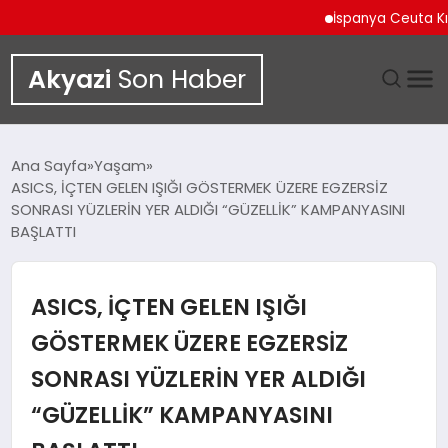
İspanya Ceuta Kıyılarınd
Akyazi
Son Haber
GÜNDEM
Ana Sayfa
Yaşam
ASICS, İÇTEN GELEN IŞIĞI GÖSTERMEK ÜZERE EGZERSİZ
SIYASET
SONRASI YÜZLERİN YER ALDIĞI “GÜZELLİK” KAMPANYASINI
BAŞLATTI
DÜNYA
ASICS, İÇTEN GELEN IŞIĞI
EKONOMI
GÖSTERMEK ÜZERE EGZERSİZ
SPOR
SONRASI YÜZLERİN YER ALDIĞI
TEKNOLOJI
“GÜZELLİK” KAMPANYASINI