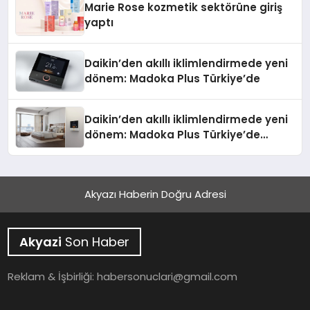
Marie Rose kozmetik sektörüne giriş
yaptı
Daikin’den akıllı iklimlendirmede yeni
dönem: Madoka Plus Türkiye’de
Daikin’den akıllı iklimlendirmede yeni
dönem: Madoka Plus Türkiye’de
Daikin’in kullanıcı dostu tasarımıyla
öne çıkan Madoka ailesinin yeni nesil
teknolojilerle donatılmış son modeli
Akyazı Haberin Doğru Adresi
VRV kontrol ünitesi Madoka Plus
Türkiye’de satışa sunuldu. Tam
dokunmatik ekranı, mobil uygulama
Akyazi
Son Haber
desteği ve akıllı sensör entegrasyonu
sayesinde iklimlendirme sistemlerinin
yönetimini daha kolay, konforlu ve
Reklam & İşbirliği:
habersonuclari@gmail.com
verimli hale getiriyor. Enerji
verimliliğini artırırken modern yaşam