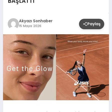
BAŞLATTI
YAŞAM
Akyazı Sonhaber
Paylaş
15 Mayıs 2026