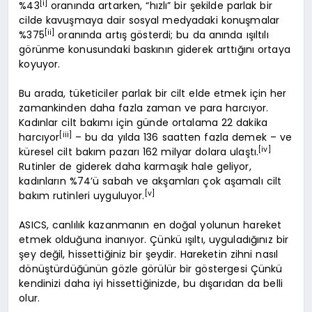
[i]
%43
oranında artarken, “hızlı” bir şekilde parlak bir
cilde kavuşmaya dair sosyal medyadaki konuşmalar
[ii]
%375
oranında artış gösterdi; bu da anında ışıltılı
görünme konusundaki baskının giderek arttığını ortaya
koyuyor.
Bu arada, tüketiciler parlak bir cilt elde etmek için her
zamankinden daha fazla zaman ve para harcıyor.
Kadınlar cilt bakımı için günde ortalama 22 dakika
[iii]
harcıyor
– bu da yılda 136 saatten fazla demek – ve
[iv]
küresel cilt bakım pazarı 162 milyar dolara ulaştı.
Rutinler de giderek daha karmaşık hale geliyor,
kadınların %74’ü sabah ve akşamları çok aşamalı cilt
[v]
bakım rutinleri uyguluyor.
ASICS, canlılık kazanmanın en doğal yolunun hareket
etmek olduğuna inanıyor. Çünkü ışıltı, uyguladığınız bir
şey değil, hissettiğiniz bir şeydir. Hareketin zihni nasıl
dönüştürdüğünün gözle görülür bir göstergesi Çünkü
kendinizi daha iyi hissettiğinizde, bu dışarıdan da belli
olur.