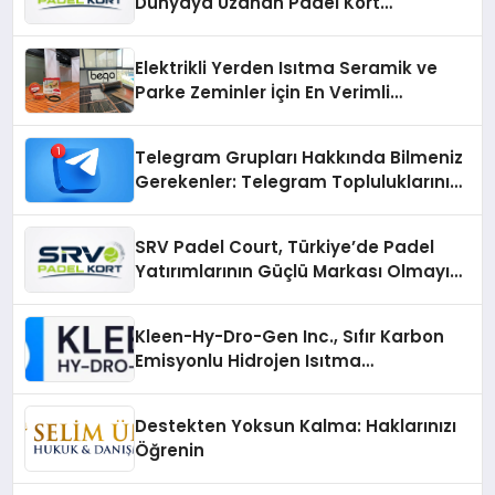
Dünyaya Uzanan Padel Kort
Üretiminde Güvenin Adresi
Elektrikli Yerden Isıtma Seramik ve
Parke Zeminler İçin En Verimli
Çözümler
Telegram Grupları Hakkında Bilmeniz
Gerekenler: Telegram Topluluklarını
Daha Hızlı Karşılaştırın
SRV Padel Court, Türkiye’de Padel
Yatırımlarının Güçlü Markası Olmayı
Sürdürüyor
Kleen-Hy-Dro-Gen Inc., Sıfır Karbon
Emisyonlu Hidrojen Isıtma
Teknolojisinde ISO ve TSSA
Düzenleyici Onaylarını Aldı
Destekten Yoksun Kalma: Haklarınızı
Öğrenin