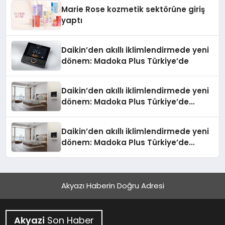
Marie Rose kozmetik sektörüne giriş
yaptı
Daikin’den akıllı iklimlendirmede yeni
dönem: Madoka Plus Türkiye’de
Daikin’den akıllı iklimlendirmede yeni
dönem: Madoka Plus Türkiye’de
Daikin’in kullanıcı dostu tasarımıyla
öne çıkan Madoka ailesinin yeni nesil
Daikin’den akıllı iklimlendirmede yeni
teknolojilerle donatılmış son modeli
dönem: Madoka Plus Türkiye’de
VRV kontrol ünitesi Madoka Plus
Daikin’in kullanıcı dostu tasarımıyla
Türkiye’de satışa sunuldu. Tam
öne çıkan Madoka ailesinin yeni nesil
dokunmatik ekranı, mobil uygulama
teknolojilerle donatılmış son modeli
desteği ve akıllı sensör entegrasyonu
Akyazı Haberin Doğru Adresi
VRV kontrol ünitesi Madoka Plus
sayesinde iklimlendirme sistemlerinin
Türkiye’de satışa sunuldu. Tam
yönetimini daha kolay, konforlu ve
dokunmatik ekranı, mobil uygulama
verimli hale getiriyor. Enerji
Akyazi
Son Haber
desteği ve akıllı sensör entegrasyonu
verimliliğini artırırken modern yaşam