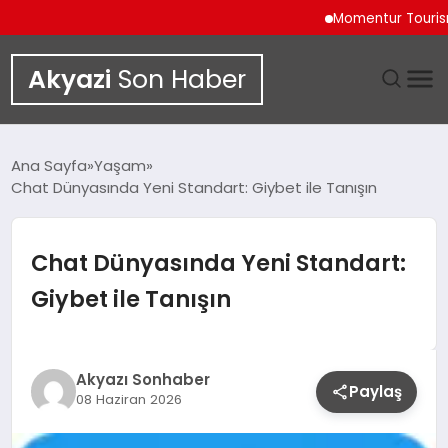
Momentur Tourism & T
Akyazi
Son Haber
GÜNDEM
Ana Sayfa
Yaşam
Chat Dünyasında Yeni Standart: Giybet ile Tanışın
SIYASET
DÜNYA
Chat Dünyasında Yeni Standart:
Giybet ile Tanışın
EKONOMI
SPOR
Akyazı Sonhaber
Paylaş
08 Haziran 2026
TEKNOLOJI