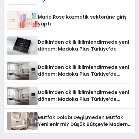
Marie Rose kozmetik sektörüne giriş
yaptı
Daikin’den akıllı iklimlendirmede yeni
dönem: Madoka Plus Türkiye’de
Daikin’den akıllı iklimlendirmede yeni
dönem: Madoka Plus Türkiye’de
Daikin’in kullanıcı dostu tasarımıyla
öne çıkan Madoka ailesinin yeni nesil
Daikin’den akıllı iklimlendirmede yeni
teknolojilerle donatılmış son modeli
dönem: Madoka Plus Türkiye’de
VRV kontrol ünitesi Madoka Plus
Daikin’in kullanıcı dostu tasarımıyla
Türkiye’de satışa sunuldu. Tam
öne çıkan Madoka ailesinin yeni nesil
dokunmatik ekranı, mobil uygulama
Mutfak Dolabı Değişmeden Mutfak
teknolojilerle donatılmış son modeli
desteği ve akıllı sensör entegrasyonu
Yenilenir mi? Düşük Bütçeyle Modern
VRV kontrol ünitesi Madoka Plus
sayesinde iklimlendirme sistemlerinin
Mutfak Yenileme Rehberi
Türkiye’de satışa sunuldu. Tam
yönetimini daha kolay, konforlu ve