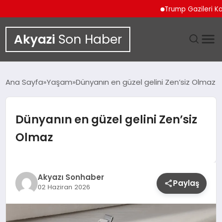
Trump Gazileri Kamyo
Akyazi
Son Haber
GÜNDEM
Ana Sayfa
Yaşam
Dünyanın en güzel gelini Zen’siz Olmaz
SIYASET
Dünyanın en güzel gelini Zen’siz
DÜNYA
Olmaz
EKONOMI
SPOR
Akyazı Sonhaber
Paylaş
02 Haziran 2026
TEKNOLOJI