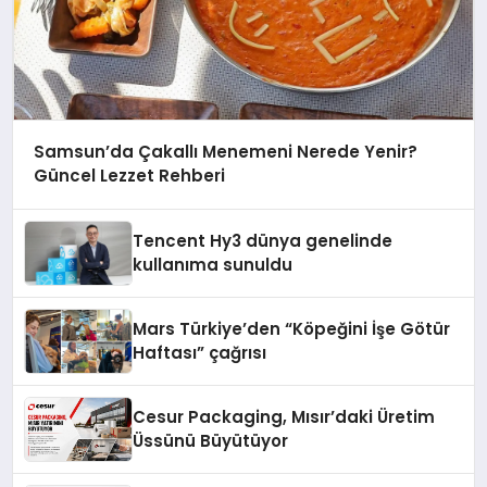
Samsun’da Çakallı Menemeni Nerede Yenir?
Güncel Lezzet Rehberi
Tencent Hy3 dünya genelinde
kullanıma sunuldu
Mars Türkiye’den “Köpeğini İşe Götür
Haftası” çağrısı
Cesur Packaging, Mısır’daki Üretim
Üssünü Büyütüyor