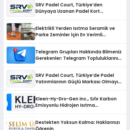
SRV Padel Court, Türkiye’den
Dünyaya Uzanan Padel Kort
Üretiminde Güvenin Adresi
Elektrikli Yerden Isıtma Seramik ve
Parke Zeminler İçin En Verimli
Çözümler
Telegram Grupları Hakkında Bilmeniz
Gerekenler: Telegram Topluluklarını
Daha Hızlı Karşılaştırın
SRV Padel Court, Türkiye’de Padel
Yatırımlarının Güçlü Markası Olmayı
Sürdürüyor
Kleen-Hy-Dro-Gen Inc., Sıfır Karbon
Emisyonlu Hidrojen Isıtma
Teknolojisinde ISO ve TSSA
Düzenleyici Onaylarını Aldı
Destekten Yoksun Kalma: Haklarınızı
Öğrenin