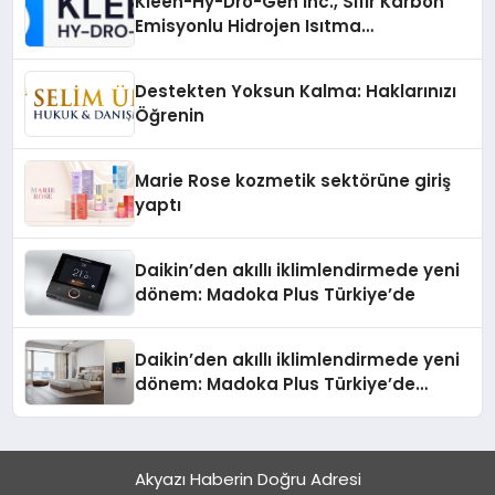
Kleen-Hy-Dro-Gen Inc., Sıfır Karbon
Emisyonlu Hidrojen Isıtma
Teknolojisinde ISO ve TSSA
Düzenleyici Onaylarını Aldı
Destekten Yoksun Kalma: Haklarınızı
Öğrenin
Marie Rose kozmetik sektörüne giriş
yaptı
Daikin’den akıllı iklimlendirmede yeni
dönem: Madoka Plus Türkiye’de
Daikin’den akıllı iklimlendirmede yeni
dönem: Madoka Plus Türkiye’de
Daikin’in kullanıcı dostu tasarımıyla
öne çıkan Madoka ailesinin yeni nesil
teknolojilerle donatılmış son modeli
Akyazı Haberin Doğru Adresi
VRV kontrol ünitesi Madoka Plus