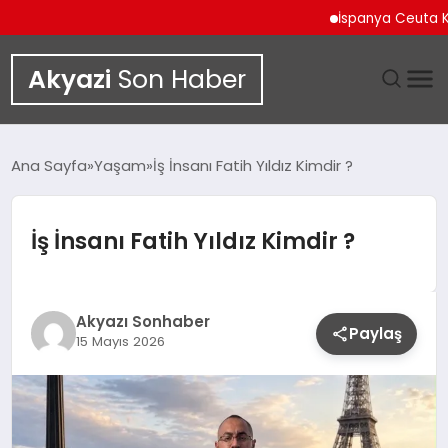
İspanya Ceuta Kıyıların
Akyazi
Son Haber
GÜNDEM
Ana Sayfa
Yaşam
İş İnsanı Fatih Yıldız Kimdir ?
SIYASET
İş İnsanı Fatih Yıldız Kimdir ?
DÜNYA
EKONOMI
Akyazı Sonhaber
Paylaş
15 Mayıs 2026
SPOR
TEKNOLOJI