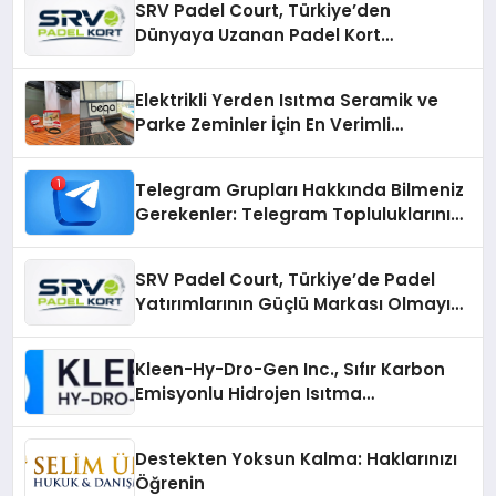
SRV Padel Court, Türkiye’den
Dünyaya Uzanan Padel Kort
Üretiminde Güvenin Adresi
Elektrikli Yerden Isıtma Seramik ve
Parke Zeminler İçin En Verimli
Çözümler
Telegram Grupları Hakkında Bilmeniz
Gerekenler: Telegram Topluluklarını
Daha Hızlı Karşılaştırın
SRV Padel Court, Türkiye’de Padel
Yatırımlarının Güçlü Markası Olmayı
Sürdürüyor
Kleen-Hy-Dro-Gen Inc., Sıfır Karbon
Emisyonlu Hidrojen Isıtma
Teknolojisinde ISO ve TSSA
Düzenleyici Onaylarını Aldı
Destekten Yoksun Kalma: Haklarınızı
Öğrenin