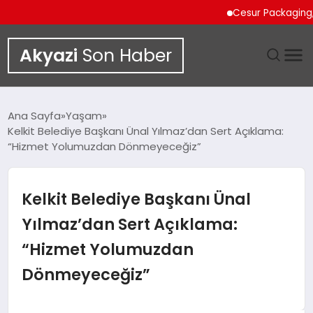
Cesur Packaging, Mısı
Akyazi
Son Haber
GÜNDEM
Ana Sayfa
Yaşam
Kelkit Belediye Başkanı Ünal Yılmaz’dan Sert Açıklama:
SIYASET
“Hizmet Yolumuzdan Dönmeyeceğiz”
DÜNYA
Kelkit Belediye Başkanı Ünal
EKONOMI
Yılmaz’dan Sert Açıklama:
“Hizmet Yolumuzdan
SPOR
Dönmeyeceğiz”
TEKNOLOJI