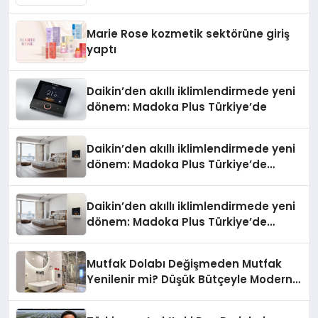
Marie Rose kozmetik sektörüne giriş
yaptı
Daikin’den akıllı iklimlendirmede yeni
dönem: Madoka Plus Türkiye’de
Daikin’den akıllı iklimlendirmede yeni
dönem: Madoka Plus Türkiye’de
Daikin’in kullanıcı dostu tasarımıyla
öne çıkan Madoka ailesinin yeni nesil
Daikin’den akıllı iklimlendirmede yeni
teknolojilerle donatılmış son modeli
dönem: Madoka Plus Türkiye’de
VRV kontrol ünitesi Madoka Plus
Daikin’in kullanıcı dostu tasarımıyla
Türkiye’de satışa sunuldu. Tam
öne çıkan Madoka ailesinin yeni nesil
dokunmatik ekranı, mobil uygulama
Mutfak Dolabı Değişmeden Mutfak
teknolojilerle donatılmış son modeli
desteği ve akıllı sensör entegrasyonu
Yenilenir mi? Düşük Bütçeyle Modern
VRV kontrol ünitesi Madoka Plus
sayesinde iklimlendirme sistemlerinin
Mutfak Yenileme Rehberi
Türkiye’de satışa sunuldu. Tam
yönetimini daha kolay, konforlu ve
dokunmatik ekranı, mobil uygulama