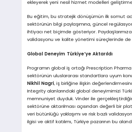
ekleyerek yeni nesil hizmet modelleri geliştirme
Bu eğitim, bu stratejik dönüşümün ilk somut adıml
sektörünün bilgi paylaşımına, güncel regülasyonl
ihtiyacı net biçimde gösteriyor. Paydaşlarımıza 
validasyonu ve kalite yönetimi süreçlerinde de 
Global Deneyim Türkiye’ye Aktarıldı
Programın global iş ortağı Prescription Pharma
sektörünün uluslararası standartlara uyum konu
Nikhil Nagri
, iş birliğine ilişkin değerlendirmes
Integrity alanlarındaki global deneyimimizi Tür
memnuniyet duyduk. Vinder ile gerçekleştirdiğimiz
sektörüne aktarılması açısından değerli bir p
veri bütünlüğü yaklaşımı ve risk bazlı validasyon
ilgisi ve aktif katılımı, Türkiye pazarının bu al