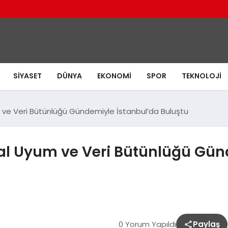
SIYASET
DÜNYA
EKONOMI
SPOR
TEKNOLOJI
um ve Veri Bütünlüğü Gündemiyle İstanbul’da Buluştu
jital Uyum ve Veri Bütünlüğü Gü
0 Yorum Yapıldı
Paylaş