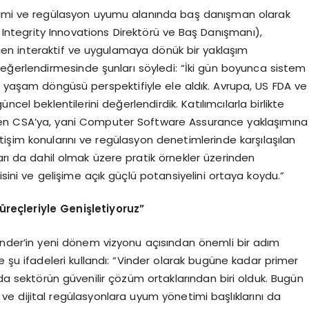
netimi ve regülasyon uyumu alanında baş danışman olarak
Integrity Innovations Direktörü ve Baş Danışmanı),
en interaktif ve uygulamaya dönük bir yaklaşım
in değerlendirmesinde şunları söyledi: “İki gün boyunca sistem
ı yaşam döngüsü perspektifiyle ele aldık. Avrupa, US FDA ve
cel beklentilerini değerlendirdik. Katılımcılarla birlikte
’den CSA’ya, yani Computer Software Assurance yaklaşımına
işim konularını ve regülasyon denetimlerinde karşılaşılan
arı da dahil olmak üzere pratik örnekler üzerinden
isini ve gelişime açık güçlü potansiyelini ortaya koydu.”
reçleriyle Genişletiyoruz”
 Vinder’in yeni dönem vizyonu açısından önemli bir adım
 şu ifadeleri kullandı: “Vinder olarak bugüne kadar primer
nda sektörün güvenilir çözüm ortaklarından biri olduk. Bugün
 ve dijital regülasyonlara uyum yönetimi başlıklarını da