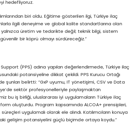
yi hedefliyoruz.
arından biri oldu. Eğitime gösterilen ilgi, Türkiye ilaç
arla ilgili deneyime ve global kalite standartlarına olan
yalnızca üretim ve tedarikte değil; teknik bilgi, sistem
güvenilir bir köprü olmayı sürdüreceğiz.”
 Support (PPS) adına yapılan değerlendirmede, Türkiye ilaç
sundaki potansiyeline dikkat çekildi. PPS Kurucu Ortağı
inde şunları belirtti: “GxP uyumu, IT yönetişimi, CSV ve Data
kiye’de sektör profesyonelleriyle paylaşmaktan
 bu iş birliği, uluslararası iyi uygulamaların Türkiye ilaç
latform oluşturdu. Program kapsamında ALCOA+ prensipleri,
 süreçleri uygulamalı olarak ele alındı. Katılımcıların konuya
andaki gelişim potansiyelini güçlü biçimde ortaya koydu.”