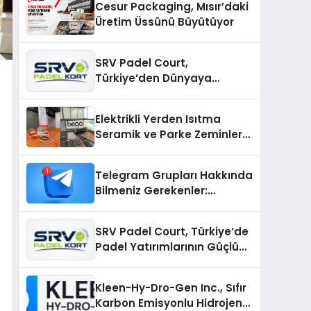
Cesur Packaging, Mısır’daki
Üretim Üssünü Büyütüyor
SRV Padel Court,
Türkiye’den Dünyaya
Uzanan Padel Kort
Üretiminde Güvenin Adresi
Elektrikli Yerden Isıtma
Seramik ve Parke Zeminler
İçin En Verimli Çözümler
Telegram Grupları Hakkında
Bilmeniz Gerekenler:
Telegram Topluluklarını
Daha Hızlı Karşılaştırın
SRV Padel Court, Türkiye’de
Padel Yatırımlarının Güçlü
Markası Olmayı Sürdürüyor
Kleen-Hy-Dro-Gen Inc., Sıfır
Karbon Emisyonlu Hidrojen