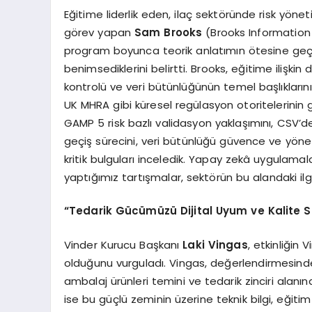
Eğitime liderlik eden, ilaç sektöründe risk yö
görev yapan
Sam Brooks
(Brooks Information 
program boyunca teorik anlatımın ötesine geç
benimsediklerini belirtti. Brooks, eğitime ilişk
kontrolü ve veri bütünlüğünün temel başlıkların
UK MHRA gibi küresel regülasyon otoritelerinin gün
GAMP 5 risk bazlı validasyon yaklaşımını, CSV
geçiş sürecini, veri bütünlüğü güvence ve yönet
kritik bulguları inceledik. Yapay zekâ uygulamal
yaptığımız tartışmalar, sektörün bu alandaki ilg
“Tedarik Gücümüzü Dijital Uyum ve Kalite Sü
Vinder Kurucu Başkanı
Laki Vingas
, etkinliğin
olduğunu vurguladı. Vingas, değerlendirmesinde
ambalaj ürünleri temini ve tedarik zinciri alanı
ise bu güçlü zeminin üzerine teknik bilgi, eğitim