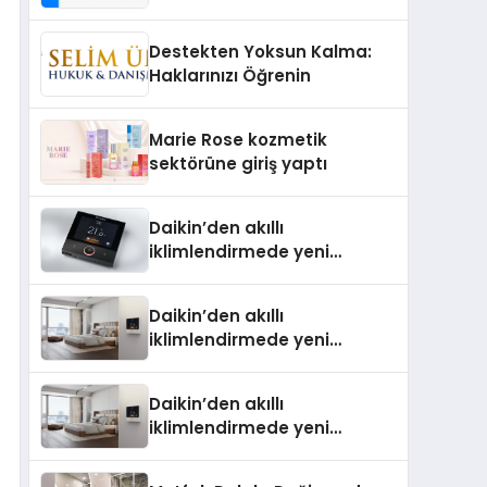
Isıtma Teknolojisinde ISO ve
TSSA Düzenleyici Onaylarını
Destekten Yoksun Kalma:
Aldı
Haklarınızı Öğrenin
Marie Rose kozmetik
sektörüne giriş yaptı
Daikin’den akıllı
iklimlendirmede yeni
dönem: Madoka Plus
Türkiye’de
Daikin’den akıllı
iklimlendirmede yeni
dönem: Madoka Plus
Türkiye’de Daikin’in kullanıcı
Daikin’den akıllı
dostu tasarımıyla öne çıkan
iklimlendirmede yeni
Madoka ailesinin yeni nesil
dönem: Madoka Plus
teknolojilerle donatılmış son
Türkiye’de Daikin’in kullanıcı
modeli VRV kontrol ünitesi