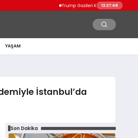
Trump Gazileri Kamyon Şoförü Yapacak Dü
12:27:49
YAŞAM
ndemiyle İstanbul’da
Son Dakika