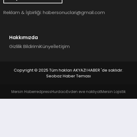
YAŞAM
Reklam & İşbirliği:
habersonuclari@gmail.com
Hakkımızda
Gizlilik Bildirimi
Künye
İletişim
Copyright © 2025 Tüm hakları AKYAZI HABER 'de saklıdır.
Seobaz Haber Teması
Mersin Haber
redpress
Hurdacı
Evden eve nakliyat
Mersin Lojistik