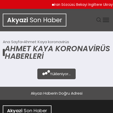
İran Sözcüsü Bekayi İngiltere Ukra
Akyazi
Son Haber
GÜNDEM
Ana Sayfa
Ahmet Kaya koronavirüs
AHMET KAYA KORONAVIRÜS
SIYASET
HABERLERI
DÜNYA
Yükleniyor...
EKONOMI
SPOR
Akyazı Haberin Doğru Adresi
TEKNOLOJI
Akyazi
Son Haber