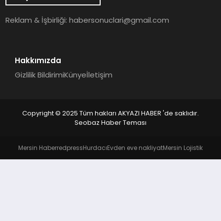
YAŞAM
Reklam & İşbirliği:
habersonuclari@gmail.com
Hakkımızda
Gizlilik Bildirimi
Künye
İletişim
Copyright © 2025 Tüm hakları AKYAZI HABER 'de saklıdır.
Seobaz Haber Teması
Mersin Haber
redpress
Hurdacı
Evden eve nakliyat
Mersin Lojistik