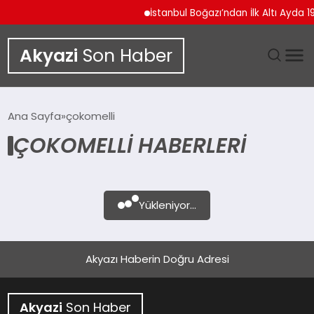
İstanbul Boğazı’ndan İlk Altı Ayda 1
Akyazi
Son Haber
GÜNDEM
Ana Sayfa
çokomelli
ÇOKOMELLI HABERLERI
SIYASET
DÜNYA
Yükleniyor...
EKONOMI
SPOR
Akyazı Haberin Doğru Adresi
TEKNOLOJI
Akyazi
Son Haber