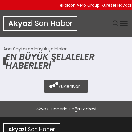
Falcon Aero Group, Küresel Havacılı
Akyazi
Son Haber
GÜNDEM
Ana Sayfa
en büyük şelaleler
EN BÜYÜK ŞELALELER
SIYASET
HABERLERI
DÜNYA
Yükleniyor...
EKONOMI
SPOR
Akyazı Haberin Doğru Adresi
TEKNOLOJI
Akyazi
Son Haber