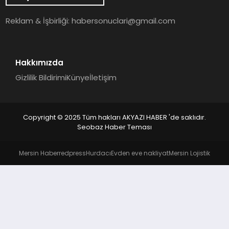
YAŞAM
Reklam & İşbirliği:
habersonuclari@gmail.com
Hakkımızda
Gizlilik Bildirimi
Künye
İletişim
Copyright © 2025 Tüm hakları AKYAZI HABER 'de saklıdır.
Seobaz Haber Teması
Mersin Haber
redpress
Hurdacı
Evden eve nakliyat
Mersin Lojistik