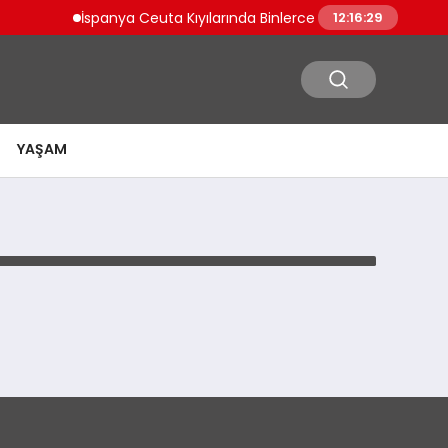
İspanya Ceuta Kıyılarında Binlerce Göçmen Tehlikeli Yo
12:16:29
YAŞAM