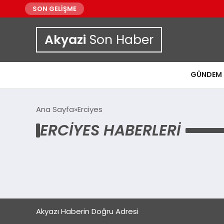
SON GELİŞME
Akyazi
Son Haber
GÜNDEM
Ana Sayfa
Erciyes
ERCIYES HABERLERI
Akyazı Haberin Doğru Adresi