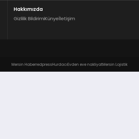
Hakkımızda
Gizlilik Bildirimi
Künye
İletişim
Mersin Haber
redpress
Hurdacı
Evden eve nakliyat
Mersin Lojistik