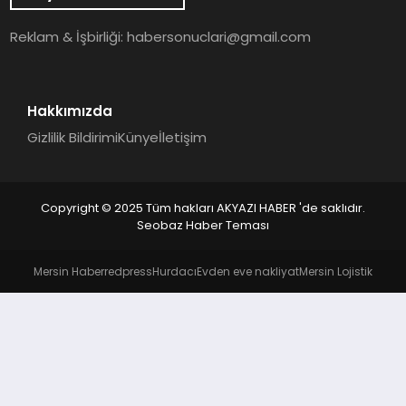
YAŞAM
Reklam & İşbirliği:
habersonuclari@gmail.com
Hakkımızda
Gizlilik Bildirimi
Künye
İletişim
Copyright © 2025 Tüm hakları AKYAZI HABER 'de saklıdır.
Seobaz Haber Teması
Mersin Haber
redpress
Hurdacı
Evden eve nakliyat
Mersin Lojistik