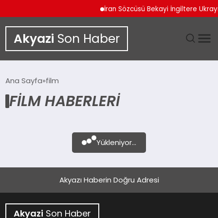
İran Sözcüsü Bekayi İngiltere Ukra
Akyazi
Son Haber
GÜNDEM
Ana Sayfa
film
FILM HABERLERI
SIYASET
DÜNYA
Yükleniyor...
EKONOMI
SPOR
Akyazı Haberin Doğru Adresi
TEKNOLOJI
Akyazi
Son Haber