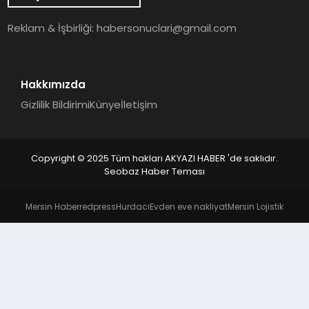
YAŞAM
Reklam & İşbirliği:
habersonuclari@gmail.com
Hakkımızda
Gizlilik Bildirimi
Künye
İletişim
Copyright © 2025 Tüm hakları AKYAZI HABER 'de saklıdır.
Seobaz Haber Teması
Mersin Haber
redpress
Hurdacı
Evden eve nakliyat
Mersin Lojistik