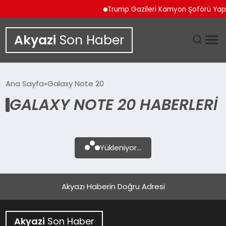
Trump Gazileri Kamyon Şoförü Ya
Akyazi
Son Haber
GÜNDEM
Ana Sayfa
Galaxy Note 20
GALAXY NOTE 20 HABERLERI
SIYASET
DÜNYA
Yükleniyor...
EKONOMI
SPOR
Akyazı Haberin Doğru Adresi
TEKNOLOJI
Akyazi
Son Haber