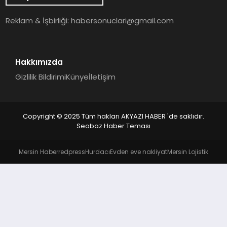
YAŞAM
Reklam & İşbirliği:
habersonuclari@gmail.com
Hakkımızda
Gizlilik Bildirimi
Künye
İletişim
Copyright © 2025 Tüm hakları AKYAZI HABER 'de saklıdır.
Seobaz Haber Teması
Mersin Haber
redpress
Hurdacı
Evden eve nakliyat
Mersin Lojistik