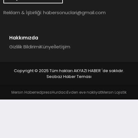
YAŞAM
Reklam & İşbirliği:
habersonuclari@gmail.com
Hakkımızda
Gizlilik Bildirimi
Künye
İletişim
Copyright © 2025 Tüm hakları AKYAZI HABER 'de saklıdır.
Seobaz Haber Teması
Mersin Haber
redpress
Hurdacı
Evden eve nakliyat
Mersin Lojistik