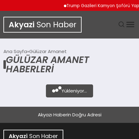
Trump Gazileri Kamyon Şoförü Ya
Akyazi
Son Haber
GÜNDEM
Ana Sayfa
Gülüzar Amanet
GÜLÜZAR AMANET
SIYASET
HABERLERI
DÜNYA
Yükleniyor...
EKONOMI
SPOR
Akyazı Haberin Doğru Adresi
TEKNOLOJI
Akyazi
Son Haber