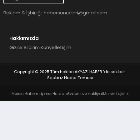
YAŞAM
Reklam & İşbirliği:
habersonuclari@gmail.com
Hakkımızda
Gizlilik Bildirimi
Künye
İletişim
Copyright © 2025 Tüm hakları AKYAZI HABER 'de saklıdır.
Seobaz Haber Teması
Mersin Haber
redpress
Hurdacı
Evden eve nakliyat
Mersin Lojistik