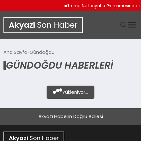
Trump Netanyahu Görüşmesinde İran
Akyazi
Son Haber
GÜNDEM
Ana Sayfa
Gündoğdu
GÜNDOĞDU HABERLERI
SIYASET
DÜNYA
Yükleniyor...
EKONOMI
SPOR
Akyazı Haberin Doğru Adresi
TEKNOLOJI
Akyazi
Son Haber