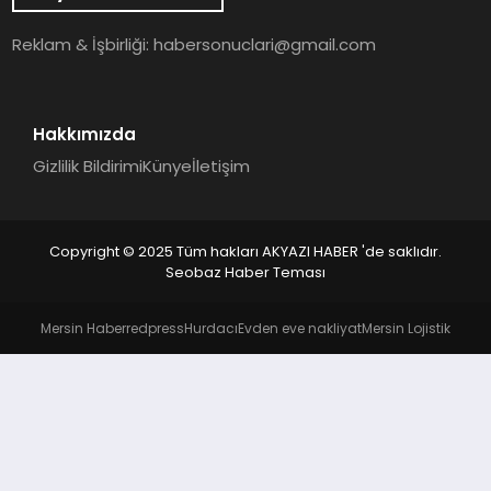
YAŞAM
Reklam & İşbirliği:
habersonuclari@gmail.com
Hakkımızda
Gizlilik Bildirimi
Künye
İletişim
Copyright © 2025 Tüm hakları AKYAZI HABER 'de saklıdır.
Seobaz Haber Teması
Mersin Haber
redpress
Hurdacı
Evden eve nakliyat
Mersin Lojistik