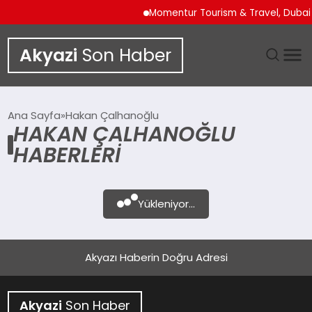
Momentur Tourism & Travel, Dubai 
Akyazi
Son Haber
GÜNDEM
Ana Sayfa
Hakan Çalhanoğlu
HAKAN ÇALHANOĞLU
SIYASET
HABERLERI
DÜNYA
Yükleniyor...
EKONOMI
SPOR
Akyazı Haberin Doğru Adresi
TEKNOLOJI
Akyazi
Son Haber