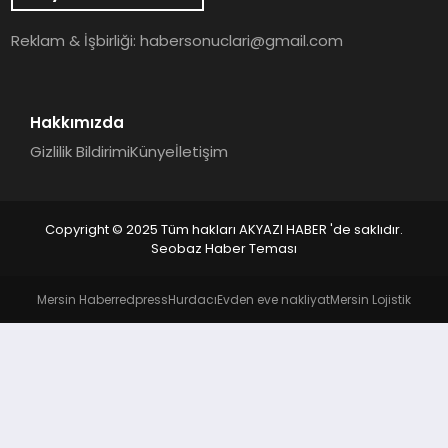
YAŞAM
Reklam & İşbirliği:
habersonuclari@gmail.com
Hakkımızda
Gizlilik Bildirimi
Künye
İletişim
Copyright © 2025 Tüm hakları AKYAZI HABER 'de saklıdır.
Seobaz Haber Teması
Mersin Haber
redpress
Hurdacı
Evden eve nakliyat
Mersin Lojistik