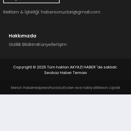
YAŞAM
Reklam & İşbirliği:
habersonuclari@gmail.com
Hakkımızda
Gizlilik Bildirimi
Künye
İletişim
Copyright © 2025 Tüm hakları AKYAZI HABER 'de saklıdır.
Seobaz Haber Teması
Mersin Haber
redpress
Hurdacı
Evden eve nakliyat
Mersin Lojistik