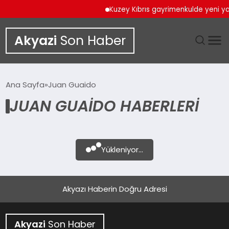
Kuzey Kıbrıs gayrimenkulde yeni yat
Akyazi
Son Haber
GÜNDEM
Ana Sayfa
Juan Guaido
JUAN GUAIDO HABERLERI
SIYASET
DÜNYA
Yükleniyor...
EKONOMI
SPOR
Akyazı Haberin Doğru Adresi
TEKNOLOJI
Akyazi
Son Haber