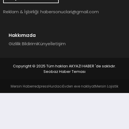
YAŞAM
Reklam & İşbirliği:
habersonuclari@gmail.com
Hakkımızda
Gizlilik Bildirimi
Künye
İletişim
Copyright © 2025 Tüm hakları AKYAZI HABER 'de saklıdır.
Seobaz Haber Teması
Mersin Haber
redpress
Hurdacı
Evden eve nakliyat
Mersin Lojistik