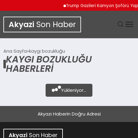
Trump Gazileri Kamyon Şoförü Ya
Akyazi
Son Haber
GÜNDEM
Ana Sayfa
kaygı bozukluğu
KAYGI BOZUKLUĞU
SIYASET
HABERLERI
DÜNYA
Yükleniyor...
EKONOMI
SPOR
Akyazı Haberin Doğru Adresi
TEKNOLOJI
Akyazi
Son Haber