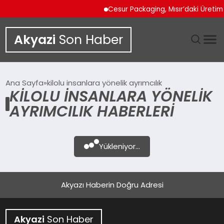
Cesur Packaging, Mısır’daki Üreti
Akyazi
Son Haber
GÜNDEM
Ana Sayfa
kilolu insanlara yönelik ayrımcılık
KILOLU INSANLARA YÖNELIK
SIYASET
AYRIMCILIK HABERLERI
DÜNYA
Yükleniyor...
EKONOMI
SPOR
Akyazı Haberin Doğru Adresi
TEKNOLOJI
Akyazi
Son Haber