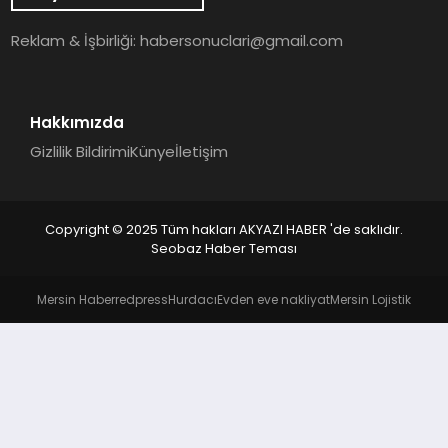
YAŞAM
Reklam & İşbirliği:
habersonuclari@gmail.com
Hakkımızda
Gizlilik Bildirimi
Künye
İletişim
Copyright © 2025 Tüm hakları AKYAZI HABER 'de saklıdır.
Seobaz Haber Teması
Mersin Haber
redpress
Hurdacı
Evden eve nakliyat
Mersin Lojistik