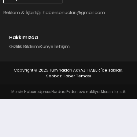
YAŞAM
Reklam & İşbirliği:
habersonuclari@gmail.com
Hakkımızda
Gizlilik Bildirimi
Künye
İletişim
Copyright © 2025 Tüm hakları AKYAZI HABER 'de saklıdır.
Seobaz Haber Teması
Mersin Haber
redpress
Hurdacı
Evden eve nakliyat
Mersin Lojistik