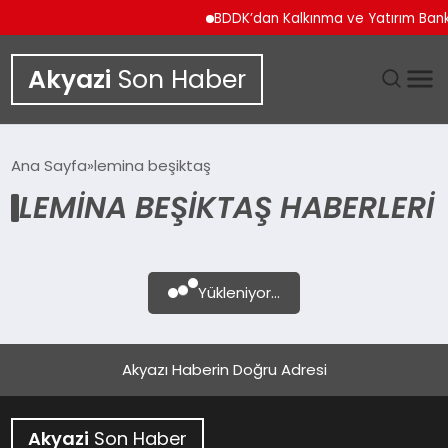
BDDK’dan Kalkınma ve Yatırım Banka
Akyazi
Son Haber
GÜNDEM
Ana Sayfa
lemina beşiktaş
LEMINA BEŞIKTAŞ HABERLERI
SIYASET
DÜNYA
Yükleniyor...
EKONOMI
SPOR
Akyazı Haberin Doğru Adresi
TEKNOLOJI
Akyazi
Son Haber