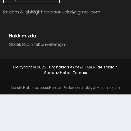
YAŞAM
Reklam & İşbirliği:
habersonuclari@gmail.com
Hakkımızda
Gizlilik Bildirimi
Künye
İletişim
Copyright © 2025 Tüm hakları AKYAZI HABER 'de saklıdır.
Seobaz Haber Teması
Mersin Haber
redpress
Hurdacı
Evden eve nakliyat
Mersin Lojistik