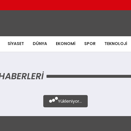
SIYASET
DÜNYA
EKONOMI
SPOR
TEKNOLOJI
HABERLERI
Yükleniyor...