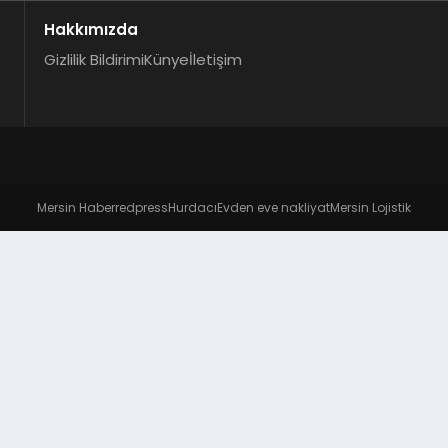
Hakkımızda
Gizlilik Bildirimi
Künye
İletişim
Mersin Haber
redpress
Hurdacı
Evden eve nakliyat
Mersin Lojistik