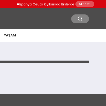
İspanya Ceuta Kıyılarında Binlerce Göçmen Tehlikeli Yo
14:16:51
YAŞAM