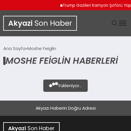
Trump Gazileri Kamyon Şoförü Ya
Akyazi
Son Haber
GÜNDEM
Ana Sayfa
Moshe Feiglin
MOSHE FEIGLIN HABERLERI
SIYASET
DÜNYA
Yükleniyor...
EKONOMI
SPOR
Akyazı Haberin Doğru Adresi
TEKNOLOJI
Akyazi
Son Haber