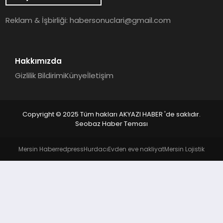
YAŞAM
Reklam & İşbirliği:
habersonuclari@gmail.com
Hakkımızda
Gizlilik Bildirimi
Künye
İletişim
Copyright © 2025 Tüm hakları AKYAZI HABER 'de saklıdır.
Seobaz Haber Teması
Mersin Haber
redpress
Hurdacı
Evden eve nakliyat
Mersin Lojistik