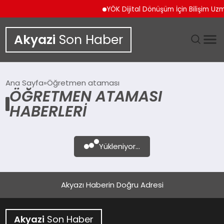
YÖK Dijital Dönüşüm İçin Bilişim Uzma
Akyazi
Son Haber
GÜNDEM
Ana Sayfa
Öğretmen ataması
ÖĞRETMEN ATAMASI
SIYASET
HABERLERI
DÜNYA
Yükleniyor...
EKONOMI
SPOR
Akyazı Haberin Doğru Adresi
TEKNOLOJI
Akyazi
Son Haber