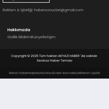
YAŞAM
Reklam & İşbirliği:
habersonuclari@gmail.com
Hakkımızda
Gizlilik Bildirimi
Künye
İletişim
Copyright © 2025 Tüm hakları AKYAZI HABER 'de saklıdır.
Seobaz Haber Teması
Mersin Haber
redpress
Hurdacı
Evden eve nakliyat
Mersin Lojistik