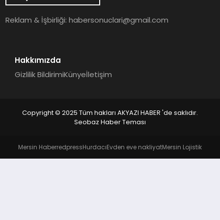
YAŞAM
Reklam & İşbirliği:
habersonuclari@gmail.com
Hakkımızda
Gizlilik Bildirimi
Künye
İletişim
Copyright © 2025 Tüm hakları AKYAZI HABER 'de saklıdır.
Seobaz Haber Teması
Mersin Haber
redpress
Hurdacı
Evden eve nakliyat
Mersin Lojistik