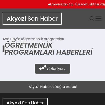
Ermenistan’da Hükümet İstifası Pa
Akyazi
Son Haber
GÜNDEM
Ana Sayfa
öğretmenlik programları
ÖĞRETMENLIK
SIYASET
PROGRAMLARI HABERLERI
DÜNYA
Yükleniyor...
EKONOMI
SPOR
Akyazı Haberin Doğru Adresi
TEKNOLOJI
Akyazi
Son Haber