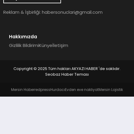
YAŞAM
Reklam & İşbirliği:
habersonuclari@gmail.com
Hakkımızda
Gizlilik Bildirimi
Künye
İletişim
Copyright © 2025 Tüm hakları AKYAZI HABER 'de saklıdır.
Seobaz Haber Teması
Mersin Haber
redpress
Hurdacı
Evden eve nakliyat
Mersin Lojistik