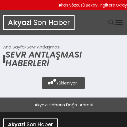
İran Sözcüsü Bekayi İngiltere Ukr
Akyazi
Son Haber
GÜNDEM
Ana Sayfa
Sevr Antlaşması
SEVR ANTLAŞMASI
SIYASET
HABERLERI
DÜNYA
Yükleniyor...
EKONOMI
SPOR
Akyazı Haberin Doğru Adresi
TEKNOLOJI
Akyazi
Son Haber