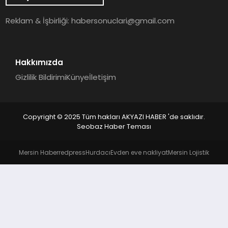
YAŞAM
Reklam & İşbirliği:
habersonuclari@gmail.com
Hakkımızda
Gizlilik Bildirimi
Künye
İletişim
Copyright © 2025 Tüm hakları AKYAZI HABER 'de saklıdır.
Seobaz Haber Teması
Mersin Haber
redpress
Hurdacı
Evden eve nakliyat
Mersin Lojistik