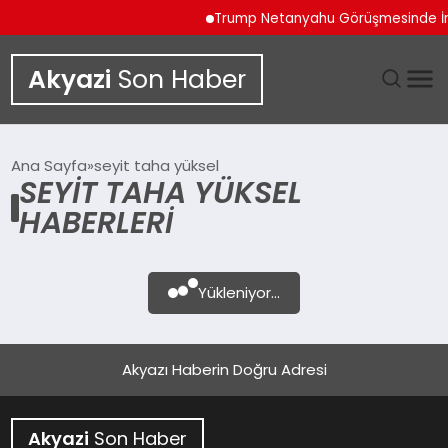
Trump Netanyahu Görüşmesinde İran
Akyazi
Son Haber
GÜNDEM
Ana Sayfa
seyit taha yüksel
SEYIT TAHA YÜKSEL
SIYASET
HABERLERI
DÜNYA
Yükleniyor...
EKONOMI
SPOR
Akyazı Haberin Doğru Adresi
TEKNOLOJI
Akyazi
Son Haber