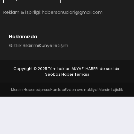
YAŞAM
Reklam & İşbirliği:
habersonuclari@gmail.com
Hakkımızda
Gizlilik Bildirimi
Künye
İletişim
Copyright © 2025 Tüm hakları AKYAZI HABER 'de saklıdır.
Seobaz Haber Teması
Mersin Haber
redpress
Hurdacı
Evden eve nakliyat
Mersin Lojistik