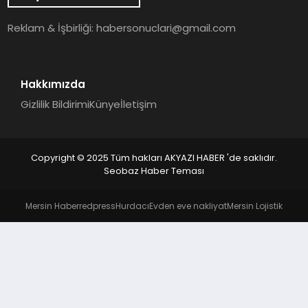
YAŞAM
Reklam & İşbirliği:
habersonuclari@gmail.com
Hakkımızda
Gizlilik Bildirimi
Künye
İletişim
Copyright © 2025 Tüm hakları AKYAZI HABER 'de saklıdır.
Seobaz Haber Teması
Mersin Haber
redpress
Hurdacı
Evden eve nakliyat
Mersin Lojistik