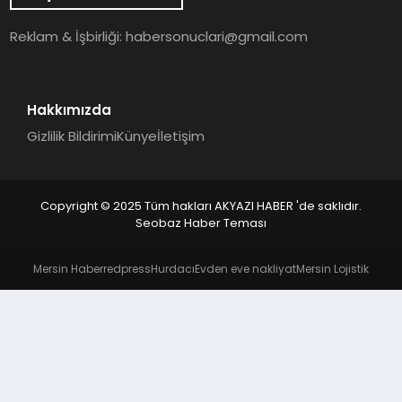
YAŞAM
Reklam & İşbirliği:
habersonuclari@gmail.com
Hakkımızda
Gizlilik Bildirimi
Künye
İletişim
Copyright © 2025 Tüm hakları AKYAZI HABER 'de saklıdır.
Seobaz Haber Teması
Mersin Haber
redpress
Hurdacı
Evden eve nakliyat
Mersin Lojistik