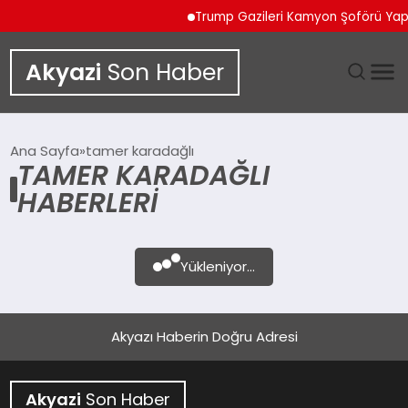
Trump Gazileri Kamyon Şoförü Ya
Akyazi
Son Haber
GÜNDEM
Ana Sayfa
tamer karadağlı
TAMER KARADAĞLI
SIYASET
HABERLERI
DÜNYA
Yükleniyor...
EKONOMI
SPOR
Akyazı Haberin Doğru Adresi
TEKNOLOJI
Akyazi
Son Haber