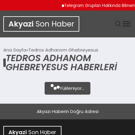
Telegram Grupları Hakkında Bilmeniz
Akyazi
Son Haber
GÜNDEM
Ana Sayfa
Tedros Adhanom Ghebreyesus
TEDROS ADHANOM
SIYASET
GHEBREYESUS HABERLERI
DÜNYA
Yükleniyor...
EKONOMI
SPOR
Akyazı Haberin Doğru Adresi
TEKNOLOJI
Akyazi
Son Haber