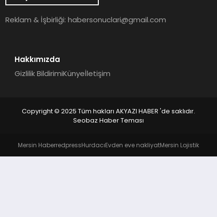
YAŞAM
Reklam & İşbirliği:
habersonuclari@gmail.com
Hakkımızda
Gizlilik Bildirimi
Künye
İletişim
Copyright © 2025 Tüm hakları AKYAZI HABER 'de saklıdır.
Seobaz Haber Teması
Mersin Haber
redpress
Hurdacı
Evden eve nakliyat
Mersin Lojistik