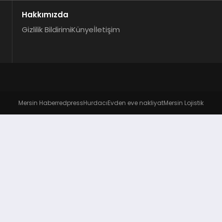
Hakkımızda
Gizlilik Bildirimi
Künye
İletişim
Mersin Haber
redpress
Hurdacı
Evden eve nakliyat
Mersin Lojistik