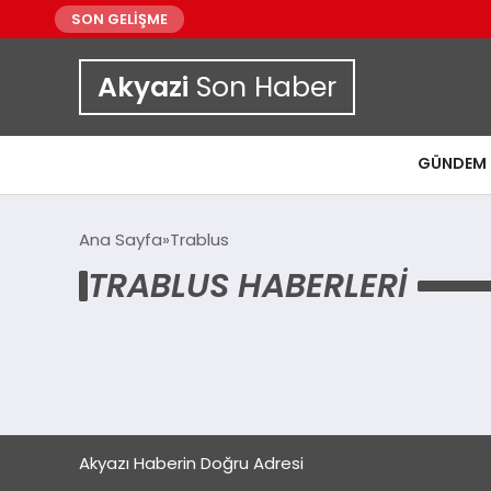
SON GELİŞME
Akyazi
Son Haber
GÜNDEM
Ana Sayfa
Trablus
TRABLUS HABERLERI
Akyazı Haberin Doğru Adresi