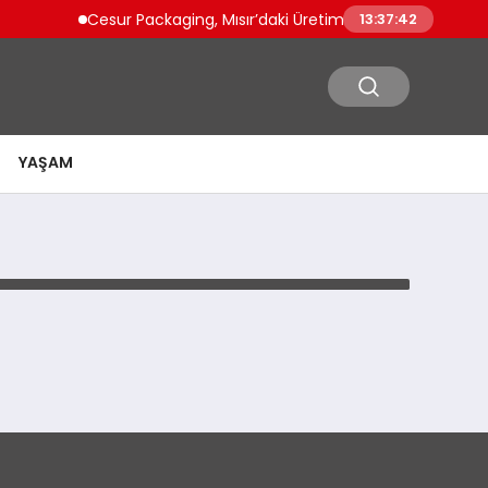
Cesur Packaging, Mısır’daki Üretim Üssünü Büyütüyor
13:37:42
YAŞAM