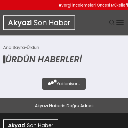
Vergi İncelemeleri Öncesi Mükellef
Akyazi
Son Haber
GÜNDEM
Ana Sayfa
Ürdün
ÜRDÜN HABERLERI
SIYASET
DÜNYA
Yükleniyor...
EKONOMI
SPOR
Akyazı Haberin Doğru Adresi
TEKNOLOJI
Akyazi
Son Haber