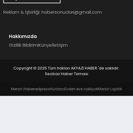
YAŞAM
Reklam & İşbirliği:
habersonuclari@gmail.com
Hakkımızda
Gizlilik Bildirimi
Künye
İletişim
Copyright © 2025 Tüm hakları AKYAZI HABER 'de saklıdır.
Seobaz Haber Teması
Mersin Haber
redpress
Hurdacı
Evden eve nakliyat
Mersin Lojistik