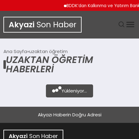
BDDK’dan Kalkınma ve Yatırım Banka
Akyazi
Son Haber
GÜNDEM
Ana Sayfa
uzaktan öğretim
UZAKTAN ÖĞRETIM
SIYASET
HABERLERI
DÜNYA
Yükleniyor...
EKONOMI
SPOR
Akyazı Haberin Doğru Adresi
TEKNOLOJI
Akyazi
Son Haber