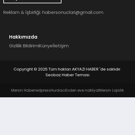
YAŞAM
Reklam & İşbirliği:
habersonuclari@gmail.com
Hakkımızda
Gizlilik Bildirimi
Künye
İletişim
Copyright © 2025 Tüm hakları AKYAZI HABER 'de saklıdır.
Seobaz Haber Teması
Mersin Haber
redpress
Hurdacı
Evden eve nakliyat
Mersin Lojistik