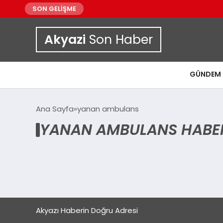
SON GELİŞME
Akyazi
Son Haber
GÜNDEM
Ana Sayfa
yanan ambulans
YANAN AMBULANS HABER
Akyazı Haberin Doğru Adresi