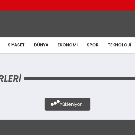
SIYASET
DÜNYA
EKONOMI
SPOR
TEKNOLOJI
LERI
Yükleniyor...