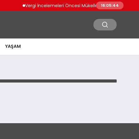
Vergi İncelemeleri Öncesi Mükelleflere Düzeltme İmka
16:05:44
YAŞAM