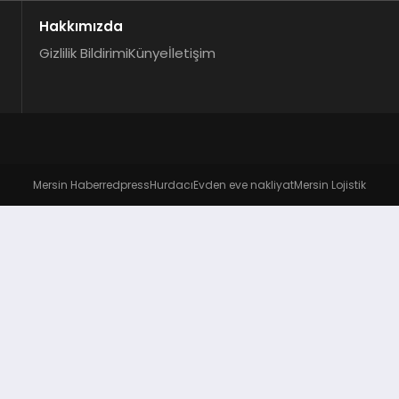
Hakkımızda
Gizlilik Bildirimi
Künye
İletişim
Mersin Haber
redpress
Hurdacı
Evden eve nakliyat
Mersin Lojistik