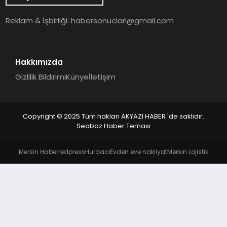
YAŞAM
Reklam & İşbirliği:
habersonuclari@gmail.com
Hakkımızda
Gizlilik Bildirimi
Künye
İletişim
Copyright © 2025 Tüm hakları AKYAZI HABER 'de saklıdır.
Seobaz Haber Teması
Mersin Haber
redpress
Hurdacı
Evden eve nakliyat
Mersin Lojistik