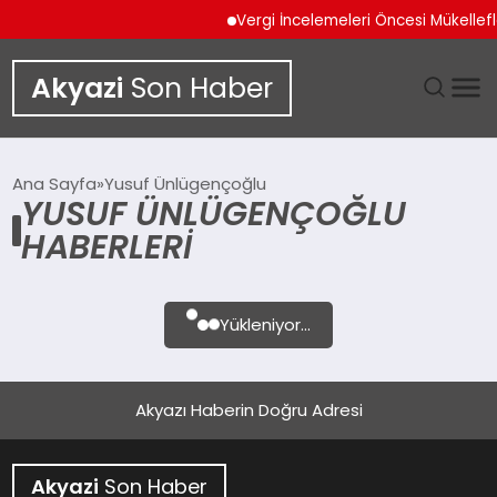
Vergi İncelemeleri Öncesi Mükellef
Akyazi
Son Haber
GÜNDEM
Ana Sayfa
Yusuf Ünlügençoğlu
YUSUF ÜNLÜGENÇOĞLU
SIYASET
HABERLERI
DÜNYA
Yükleniyor...
EKONOMI
SPOR
Akyazı Haberin Doğru Adresi
TEKNOLOJI
Akyazi
Son Haber