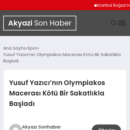
İstanbul Boğazı’ndan İl
Akyazi
Son Haber
GÜNDEM
Ana Sayfa
Spor
Yusuf Yazıcı’nın Olympiakos Macerası Kötü Bir Sakatlıkla
SIYASET
Başladı
DÜNYA
Yusuf Yazıcı’nın Olympiakos
EKONOMI
Macerası Kötü Bir Sakatlıkla
Başladı
SPOR
TEKNOLOJI
Akyazı Sonhaber