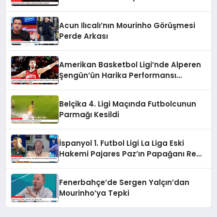
Acun Ilıcalı’nın Mourinho Görüşmesi
Perde Arkası
Amerikan Basketbol Ligi’nde Alperen
Şengün’ün Harika Performansı
Yetmedi, Houston Rockets Charlotte
Hornets’a Yenildi
Belçika 4. Ligi Maçında Futbolcunun
Parmağı Kesildi
İspanyol 1. Futbol Ligi La Liga Eski
Hakemi Pajares Paz’ın Papağanı Real
Madrid Marşı Söyledi
Fenerbahçe’de Sergen Yalçın’dan
Mourinho’ya Tepki