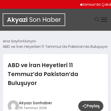
Samsun’da Çakallı Men
Akyazi
Son Haber
GÜNDEM
Ana Sayfa
Dünya
ABD ve İran Heyetleri 11 Temmuz’da Pakistan’da Buluşuyor
SIYASET
DÜNYA
ABD ve İran Heyetleri 11
Temmuz’da Pakistan’da
EKONOMI
Buluşuyor
SPOR
TEKNOLOJI
Akyazı Sonhaber
Paylaş
05 Temmuz 2026