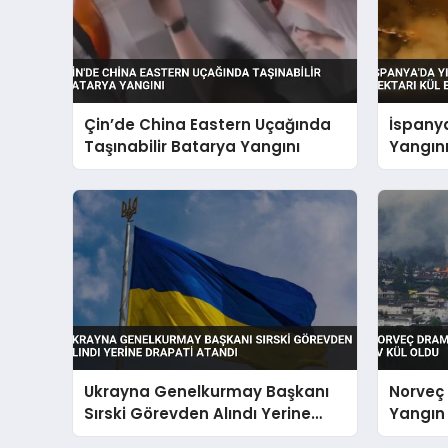
Çin’de China Eastern Uçağında
İspanya
Taşınabilir Batarya Yangını
Yangını 
Ukrayna Genelkurmay Başkanı
Norveç
Sırski Görevden Alındı Yerine
Yangın 
Drapati Atandı