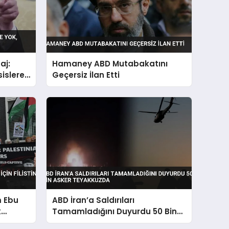
aj:
Hamaney ABD Mutabakatını
islere
Geçersiz İlan Etti
 Ebu
ABD İran’a Saldırıları
k
Tamamladığını Duyurdu 50 Bin
Asker Teyakkuzda