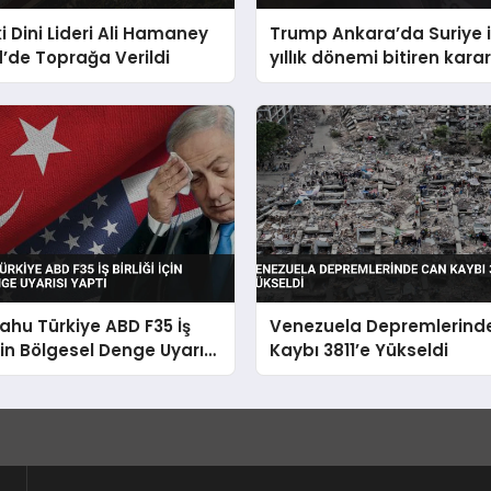
ki Dini Lideri Ali Hamaney
Trump Ankara’da Suriye i
’de Toprağa Verildi
yıllık dönemi bitiren karar
açıkladı
hu Türkiye ABD F35 İş
Venezuela Depremlerind
İçin Bölgesel Denge Uyarısı
Kaybı 3811’e Yükseldi