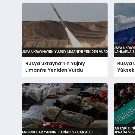
Rusya Ukrayna’nın Yujnıy
Rusya 
Limanı’nı Yeniden Vurdu
Yüksek 
Saldırd