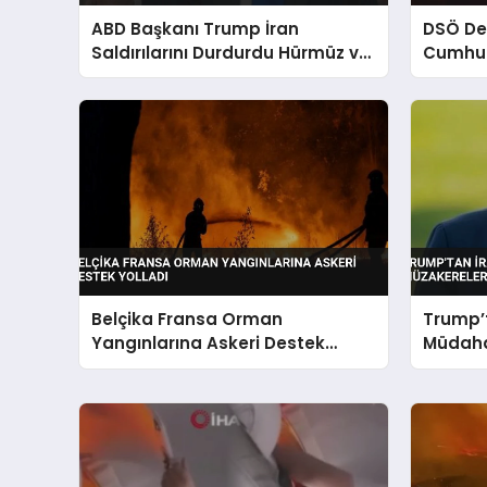
ABD Başkanı Trump İran
DSÖ De
Saldırılarını Durdurdu Hürmüz ve
Cumhuri
İsrail Detayı
Kontrol 
Belçika Fransa Orman
Trump’t
Yangınlarına Askeri Destek
Müdaha
Yolladı
Başarıs