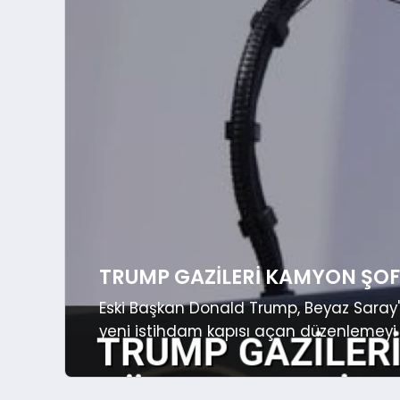
TRUMP GAZILERI KAMYON ŞO
Eski Başkan Donald Trump, Beyaz Saray'd
yeni istihdam kapısı açan düzenlemeyi