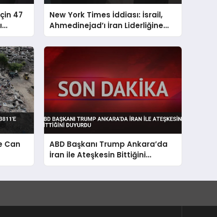
çin 47
New York Times İddiası: İsrail,
ı
Ahmedinejad’ı İran Liderliğine
Taşımaya Çalıştı
e Can
ABD Başkanı Trump Ankara’da
İran ile Ateşkesin Bittiğini
Duyurdu