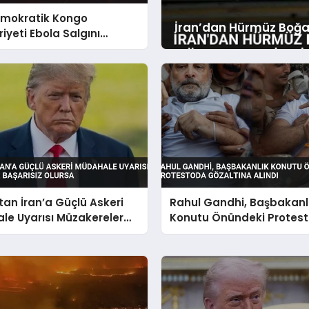
mokratik Kongo
İran’dan Hürmüz Boğaz
yeti Ebola Salgını
Dışı Uyarısı
an İran’a Güçlü Askeri
Rahul Gandhi, Başbakanl
le Uyarısı Müzakereler
Konutu Önündeki Protes
ız Olursa
Gözaltına Alındı