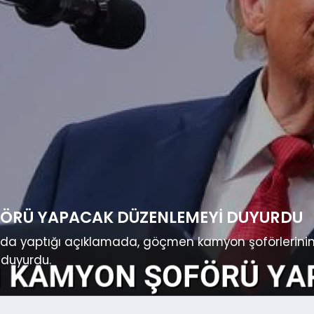
FÖRÜ YAPACAK DÜZENLEMEYI DUYURDU
a yaptığı açıklamada, göçmen kamyon şoförlerinin ehl
 duyurdu.