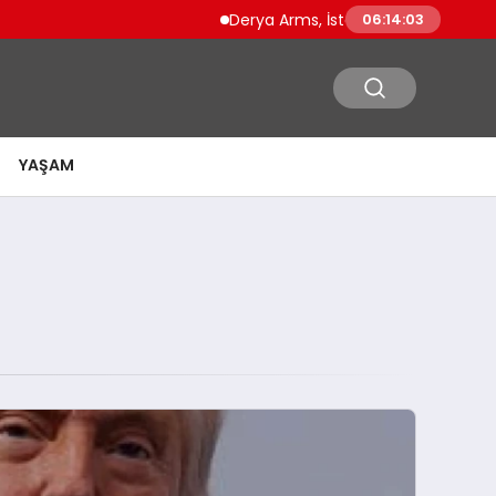
Derya Arms, İstanbul Prohunt 2026’da yeni nes
06:14:04
YAŞAM