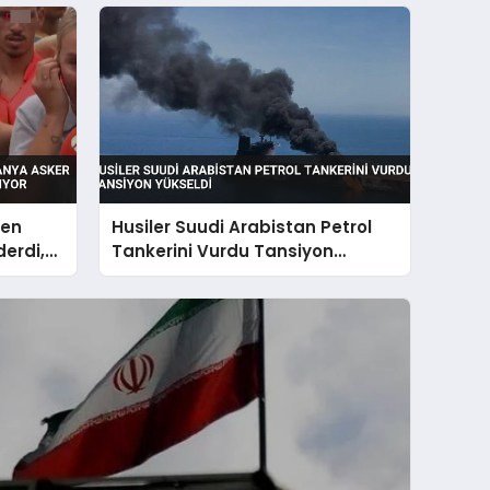
men
Husiler Suudi Arabistan Petrol
derdi,
Tankerini Vurdu Tansiyon
ıyor
Yükseldi