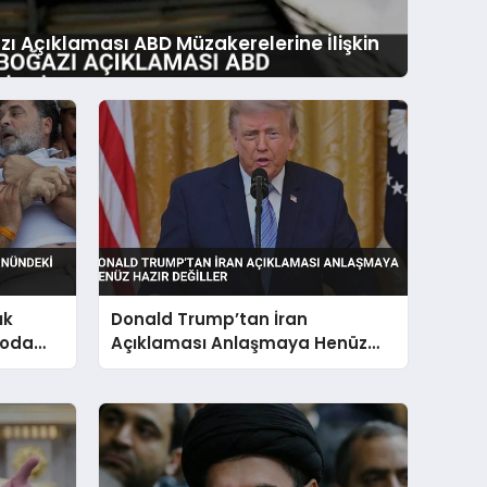
ı Açıklaması ABD Müzakerelerine İlişkin
ık
Donald Trump’tan İran
toda
Açıklaması Anlaşmaya Henüz
Hazır Değiller