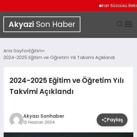
İran Sözcüsü Bekayi İ
Akyazi
Son Haber
GÜNDEM
Ana Sayfa
Eğitim
2024-2025 Eğitim ve Öğretim Yılı Takvimi Açıklandı
SIYASET
DÜNYA
2024-2025 Eğitim ve Öğretim Yılı
Takvimi Açıklandı
EKONOMI
SPOR
Akyazı Sonhaber
Paylaş
12 Haziran 2024
TEKNOLOJI