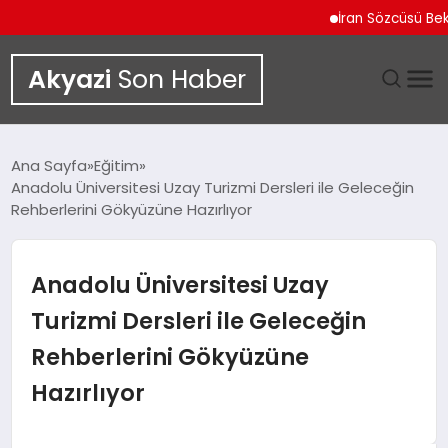
İran Sözcüsü Bekayi İ
Akyazi
Son Haber
GÜNDEM
Ana Sayfa
Eğitim
Anadolu Üniversitesi Uzay Turizmi Dersleri ile Geleceğin
SIYASET
Rehberlerini Gökyüzüne Hazırlıyor
DÜNYA
Anadolu Üniversitesi Uzay
EKONOMI
Turizmi Dersleri ile Geleceğin
Rehberlerini Gökyüzüne
SPOR
Hazırlıyor
TEKNOLOJI