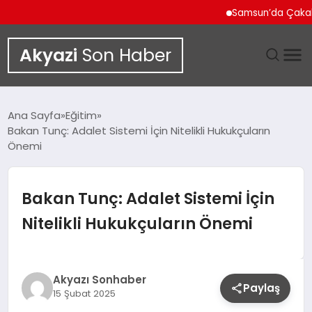
Samsun’da Çakallı Men
Akyazi
Son Haber
GÜNDEM
Ana Sayfa
Eğitim
Bakan Tunç: Adalet Sistemi İçin Nitelikli Hukukçuların
SIYASET
Önemi
DÜNYA
Bakan Tunç: Adalet Sistemi İçin
EKONOMI
Nitelikli Hukukçuların Önemi
SPOR
Akyazı Sonhaber
TEKNOLOJI
Paylaş
15 Şubat 2025